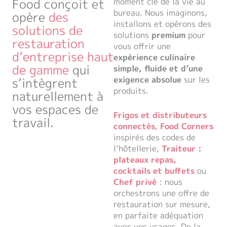
Food conçoit et
moment clé de la vie au
bureau. Nous imaginons,
opère
des
installons et opérons des
solutions de
solutions
premium
pour
restauration
vous offrir une
d’entreprise haut
expérience culinaire
de gamme
qui
simple, fluide et d’une
exigence absolue
sur les
s’intègrent
produits.
naturellement à
vos espaces de
Frigos
et distributeurs
travail.
connectés
,
Food Corners
inspirés des codes de
l’hôtellerie,
Traiteur :
plateaux repas,
cocktails et buffets
ou
Chef privé
: n
ous
orchestrons une offre de
restauration sur mesure,
en parfaite adéquation
avec vos usages. De la