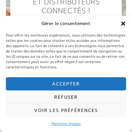
ET DISTRIBUTEURS
CONNECTÉS !
Gérer le consentement
Pour offrir les meilleures expériences, nous utilisons des technologies
telles que les cookies pour stocker et/ou accéder aux informations
DEMANDER UNE ÉTUDE
des appareils. Le fait de consentir à ces technologies nous permettra
PERSONNALISÉE
de traiter des données telles que le comportement de navigation ou
les ID uniques sur ce site. Le fait de ne pas consentir ou de retirer son
Nombre de collaborateurs, rythme de
consentement peut avoir un effet négatif sur certaines
présence, enjeux RSE, ambitions
caractéristiques et fonctions.
immobilières…
Nous analysons votre contexte et
proposons une étude claire des
ACCEPTER
solutions possibles, des
investissements associés et des étapes
REFUSER
de déploiement.
VOIR LES PRÉFÉRENCES
Mentions légales